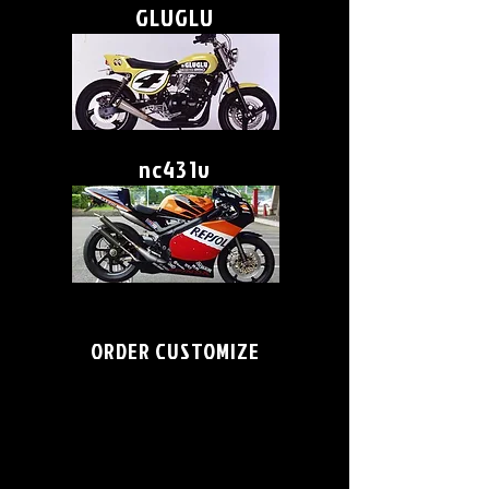
GLUGLU
nc431v
ORDER CUSTOMIZE
TZR250R(3XV)
TZR500V4マルボロ
GSX750S刀
TZR250（後方排気）