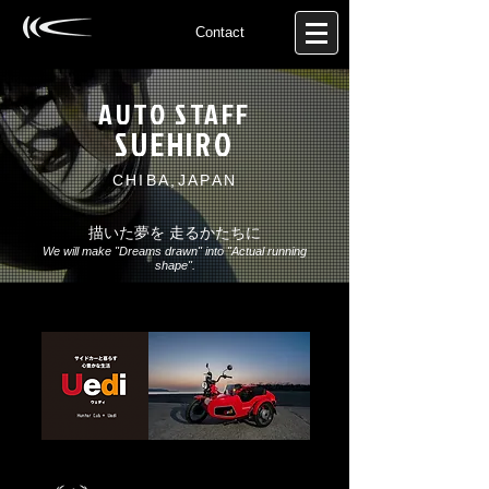
Contact
AUTO STAFF
SUEHIRO
CHIBA,JAPAN
描いた夢を 走るかたちに
We will make "Dreams drawn" into "Actual running
shape".