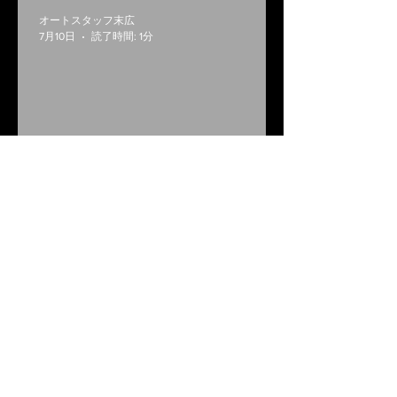
オートスタッフ末広
7月10日
読了時間: 1分
夏季休業日のお知らせ
オートスタッフ末広
4月17日
読了時間: 1分