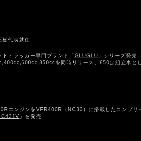
正樹代表就任
ットトラッカー専門ブランド「
GLUGLU
」シリーズ発売
cc,400cc,600cc,850ccを同時リリース、850は組立車
400RエンジンをVFR400R（NC30）に搭載したコンプ
NC431V
」を発売