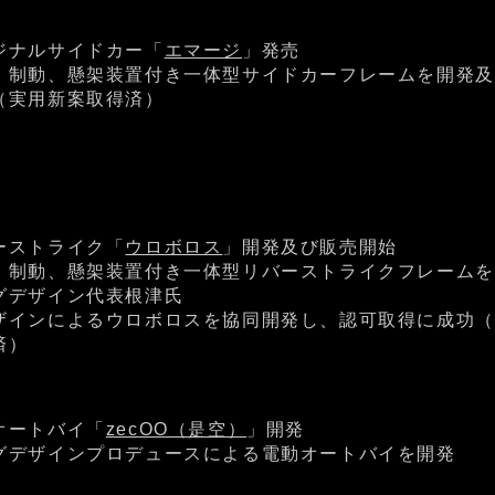
ジナルサイドカー「
エマージ
」発売
、制動、懸架装置付き一体型サイドカーフレームを開発及
（実用新案取得済）
ーストライク「
ウロボロス
」開発及び販売開始
、制動、懸架装置付き一体型リバーストライクフレームを
グデザイン代表根津氏
ザインによるウロボロスを協同開発し、認可取得に成功（
済）
オートバイ「
zecOO（是空）
」開発
グデザインプロデュースによる電動オートバイを開発