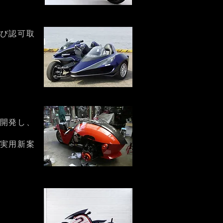
び認可取
開発し、
実用新案