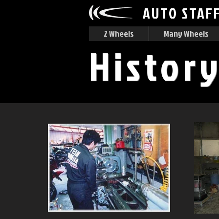
AUTO STAF
2 Wheels
Many Wheels
Histor