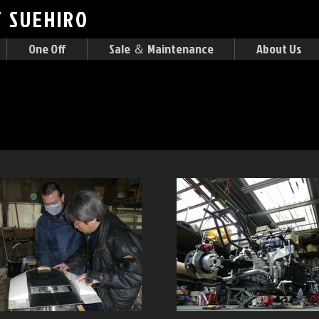
F
SUEHIRO
One Off
Sale ＆ Maintenance
About Us
y