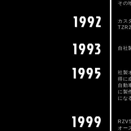
その
1992
カス
TZ
1993
自社
1995
社製
得に
自動
に製
にな
1999
RZ
オー