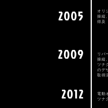
2005
オリ
操縦
得及
2009
リバ
操縦
ツナ
のデ
取得
2012
電動
ツナ