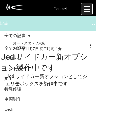
Contact
記事
全ての記事
オートスタッフ末広
全ての記事
2023年11月7日
読了時間: 1分
Uediサイドカー新オプシ
お知らせ
ョン製作中です
サイドカー
Uediサイドカー新オプションとしてジ
加工
ェリ缶ボックスを製作中です。
特殊修理
車両製作
Uedi