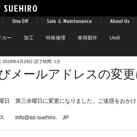
F
SUEHIRO
One Off
Sale ＆ Maintenance
About Us
ドカー
加工
特殊修理
車両製作
Uedi
広
2019年4月29日
読了時間: 1分
びメールアドレスの変更
曜日　第三水曜日に変更になりました。ご迷惑をおかけ
nfo@as-suehiro.　JP