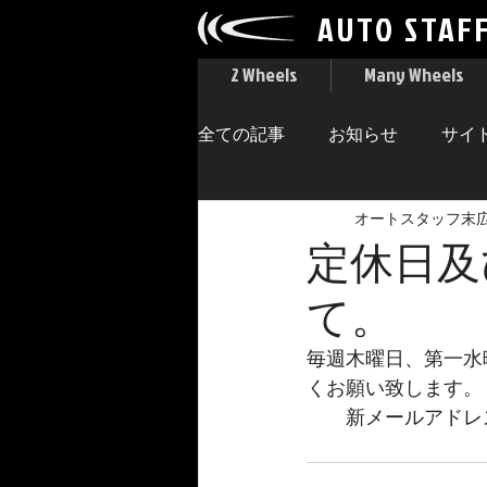
AUTO STAF
2 Wheels
Many Wheels
全ての記事
お知らせ
サイ
オートスタッフ末
定休日及
て。
毎週木曜日、第一水
くお願い致します。
　　新メールアドレス　　i