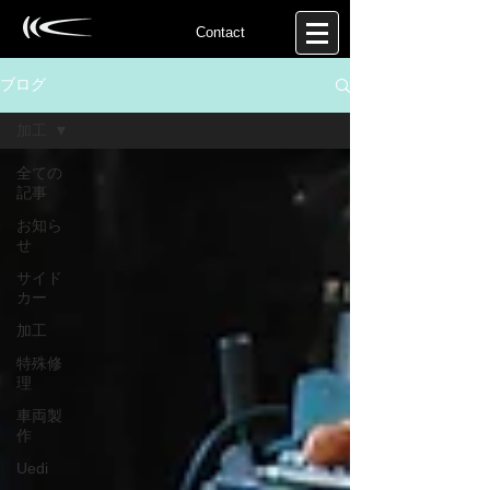
Contact
ブログ
加工
全ての
記事
お知ら
せ
サイド
カー
加工
特殊修
理
車両製
作
Uedi